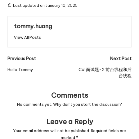
Last updated on January 10, 2025
tommy.huang
View All Posts
Post
Previous Post
Next Post
navigation
Hello Tommy
C# 面试题-2.前台线程和后
台线程
Comments
No comments yet. Why don’t you start the discussion?
Leave a Reply
Your email address will not be published.
Required fields are
marked
*