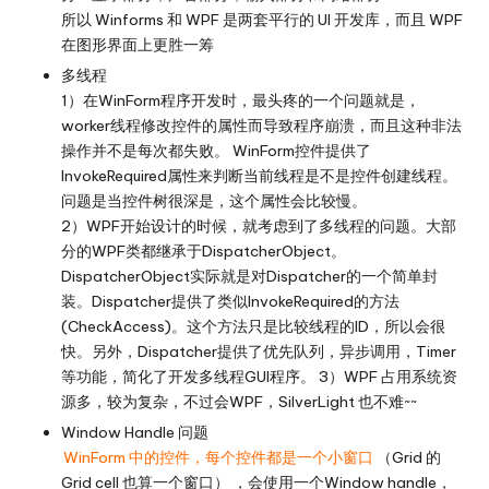
所以 Winforms 和 WPF 是两套平行的 UI 开发库，而且 WPF
在图形界面上更胜一筹
多线程
1）在WinForm程序开发时，最头疼的一个问题就是，
worker线程修改控件的属性而导致程序崩溃，而且这种非法
操作并不是每次都失败。 WinForm控件提供了
InvokeRequired属性来判断当前线程是不是控件创建线程。
问题是当控件树很深是，这个属性会比较慢。
2）WPF开始设计的时候，就考虑到了多线程的问题。大部
分的WPF类都继承于DispatcherObject。
DispatcherObject实际就是对Dispatcher的一个简单封
装。Dispatcher提供了类似InvokeRequired的方法
(CheckAccess)。这个方法只是比较线程的ID，所以会很
快。另外，Dispatcher提供了优先队列，异步调用，Timer
等功能，简化了开发多线程GUI程序。 3）WPF 占用系统资
源多，较为复杂，不过会WPF，SilverLight 也不难~~
Window Handle 问题
WinForm 中的控件，每个控件都是一个小窗口
（Grid 的
Grid cell 也算一个窗口） ，会使用一个Window handle，