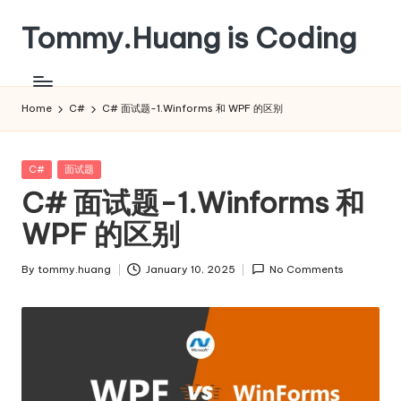
Tommy.Huang is Coding
Skip
to
content
Home
C#
C# 面试题-1.Winforms 和 WPF 的区别
Posted
C#
面试题
in
C# 面试题-1.Winforms 和
WPF 的区别
By
tommy.huang
January 10, 2025
No Comments
Posted
by