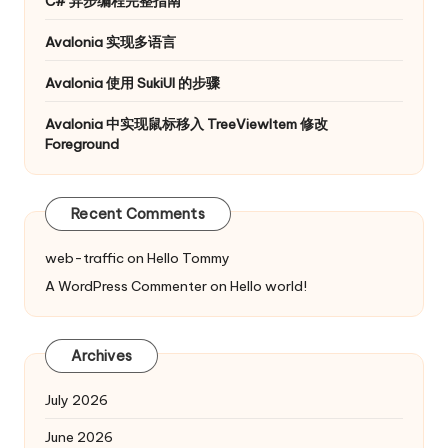
C# 异步编程完整指南
Avalonia 实现多语言
Avalonia 使用 SukiUI 的步骤
Avalonia 中实现鼠标移入 TreeViewItem 修改
Foreground
Recent Comments
web-traffic
on
Hello Tommy
A WordPress Commenter
on
Hello world!
Archives
July 2026
June 2026