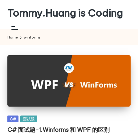
Tommy.Huang is Coding
Skip
to
content
Home
winforms
Posted
C#
面试题
in
C# 面试题-1.Winforms 和 WPF 的区别