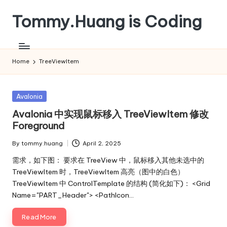
Tommy.Huang is Coding
Skip
to
content
Home
TreeViewItem
Posted
Avalonia
in
Avalonia 中实现鼠标移入 TreeViewItem 修改
Foreground
By
tommy.huang
April 2, 2025
Posted
by
需求，如下图： 要求在 TreeView 中，鼠标移入其他未选中的
TreeViewItem 时，TreeViewItem 高亮（图中的白色）
TreeViewItem 中 ControlTemplate 的结构 (简化如下)： <Grid
Name="PART_Header"> <PathIcon…
Read More